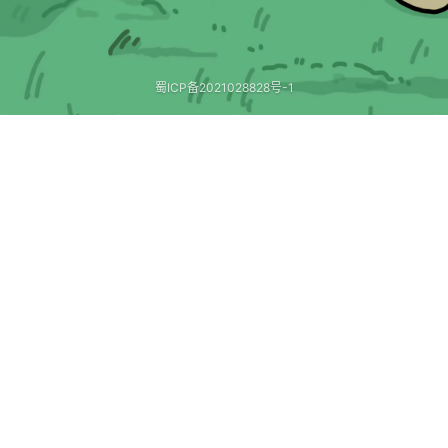
蜀ICP备2021028828号-1