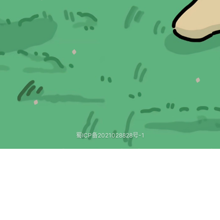
蜀ICP备2021028828号-1