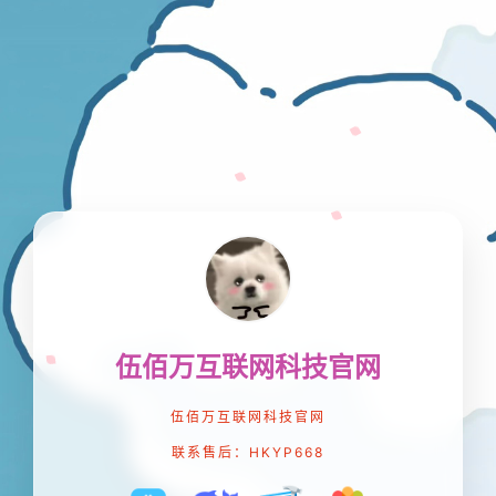
伍佰万互联网科技官网
伍佰万互联网科技官网
联系售后：HKYP668